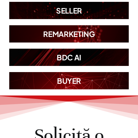
SELLER
REMARKETING
BDC AI
BUYER
Solicită o