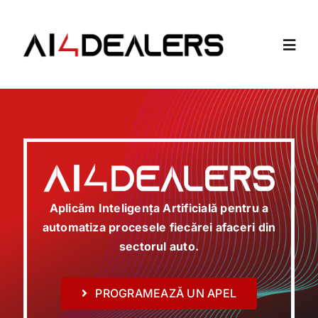
Skip
to
content
Toggl
Navig
Home
Companie
Angajați virtuali
Aplicăm Inteligența Artificială pentru a
automatiza procesele fiecărei afaceri din
Solutii
sectorul auto.
Contacte
PROGRAMEAZĂ UN APEL