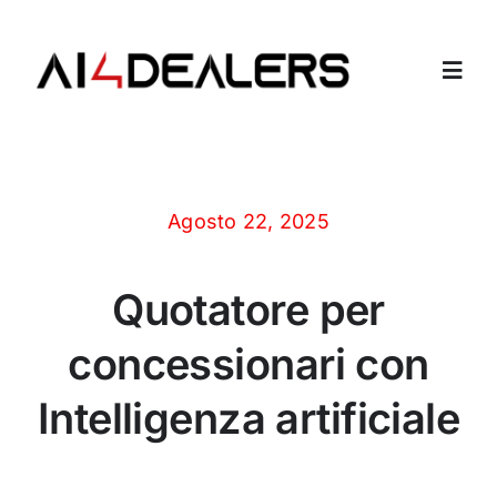
Salta
al
contenuto
Toggl
Navig
Home
Agosto 22, 2025
Azienda
Quotatore per
Dipendenti Virtuali
concessionari con
Contatti
Intelligenza artificiale
Login