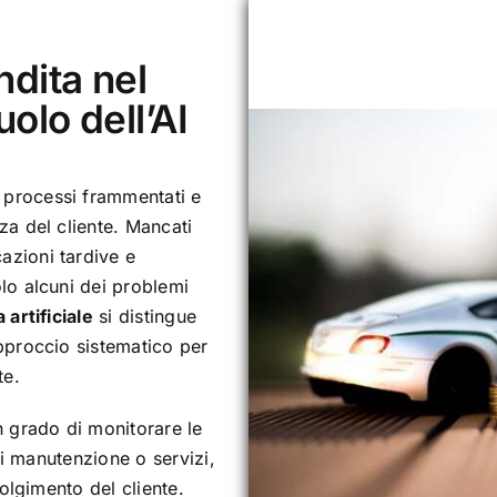
ndita nel
uolo dell’AI
 processi frammentati e
a del cliente. Mancati
zioni tardive e
lo alcuni dei problemi
 artificiale
si distingue
pproccio sistematico per
te.
n grado di monitorare le
di manutenzione o servizi,
volgimento del cliente.