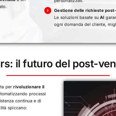
personalizzati.
ato.
Gestione delle richieste post
Le soluzioni basate su
AI
garan
ogni domanda del cliente, migli
s: il futuro del post-ven
ata per
rivoluzionare il
utomatizzando processi
istenza continua e di
alità spiccano: