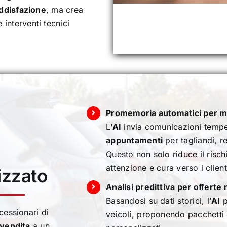
ddisfazione
, ma crea
 interventi tecnici
Promemoria automatici per ma
L
’AI
invia comunicazioni tempes
appuntamenti
per tagliandi, r
Questo non solo riduce il risc
attenzione e cura verso i client
izzato
Analisi predittiva per offerte 
Basandosi su dati storici, l’
AI
p
essionari di
veicoli, proponendo pacchetti 
vendita
a un