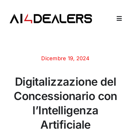
Salta
al
contenuto
Toggl
Navig
Home
Dicembre 19, 2024
Azienda
Digitalizzazione del
Dipendenti Virtuali
Concessionario con
Contatti
l’Intelligenza
Login
Artificiale