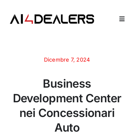
Salta
al
contenuto
Toggl
Navig
Home
Dicembre 7, 2024
Azienda
Business
Dipendenti Virtuali
Development Center
Contatti
nei Concessionari
Login
Auto